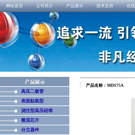
网站首页
公司简介
产品展示
技术支持
在线
产品名称：MDS75A
高压二极管
表面贴装型
浇注型高压硅堆
整流芯片
分立器件